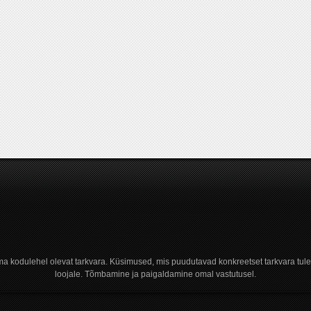
a kodulehel olevat tarkvara. Küsimused, mis puudutavad konkreetset tarkvara tule
loojale. Tõmbamine ja paigaldamine omal vastutusel.