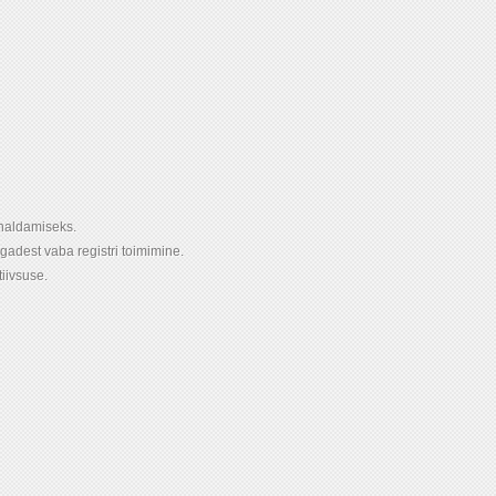
 haldamiseks.
igadest vaba registri toimimine.
tiivsuse.