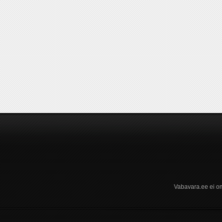
Vabavara.ee ei om