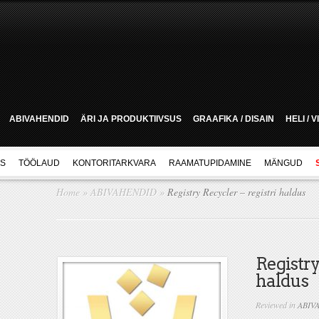
ABIVAHENDID
ÄRI JA PRODUKTIIVSUS
GRAAFIKA / DISAIN
HELI / 
US
TÖÖLAUD
KONTORITARKVARA
RAAMATUPIDAMINE
MÄNGUD
Home
»
ABIVAHENDID
»
Registry Recycler – registri haldus
Registry
haldus
Reviewed in
ABIV