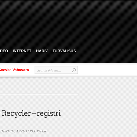
VIDEO
INTERNET
HARIV
TURVALISUS
Soovita Vabavara
 Recycler – registri
AHENDID
,
ARVUTI REGISTER