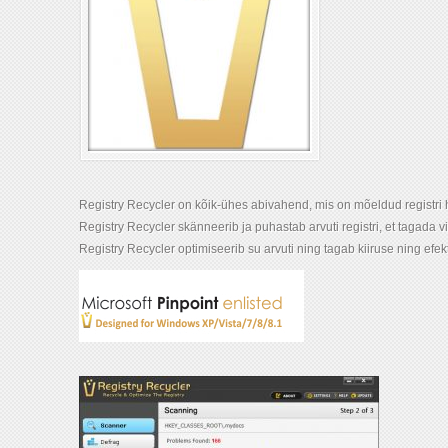
Registry Recycler on kõik-ühes abivahend, mis on mõeldud registri
Registry Recycler skänneerib ja puhastab arvuti registri, et tagada v
Registry Recycler optimiseerib su arvuti ning tagab kiiruse ning efek