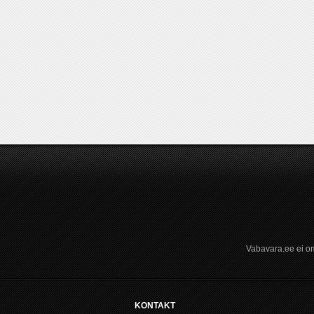
Vabavara.ee ei om
KONTAKT