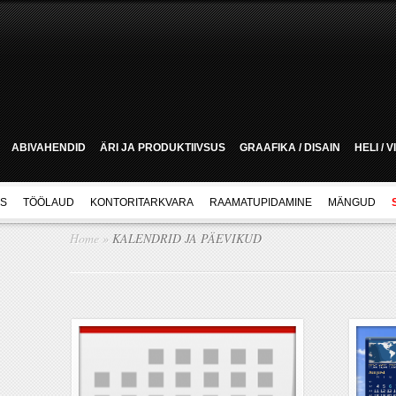
ABIVAHENDID
ÄRI JA PRODUKTIIVSUS
GRAAFIKA / DISAIN
HELI / 
US
TÖÖLAUD
KONTORITARKVARA
RAAMATUPIDAMINE
MÄNGUD
Home
»
KALENDRID JA PÄEVIKUD