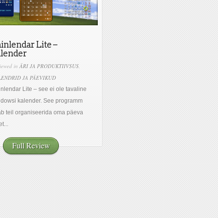
inlendar Lite –
alender
iewed in
ÄRI JA PRODUKTIIVSUS
,
LENDRID JA PÄEVIKUD
nlendar Lite – see ei ole tavaline
ndowsi kalender. See programm
ab teil organiseerida oma päeva
et...
Full Review