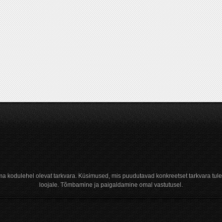
a kodulehel olevat tarkvara. Küsimused, mis puudutavad konkreetset tarkvara tule
loojale. Tõmbamine ja paigaldamine omal vastutusel.