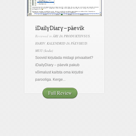
iDailyDiary – päevik
Reviewed in
ÄRI JA PRODUKTIIVSUS
,
HARIV
,
KALENDRID JA PÄEVIKUD
,
MUU (kodu)
Soovid kirjutada midagi privaatset?
iDailyDiary – päevik pakub
võimalust kaitsta oma kirjutisi
parooliga. Kerge...
Full Review