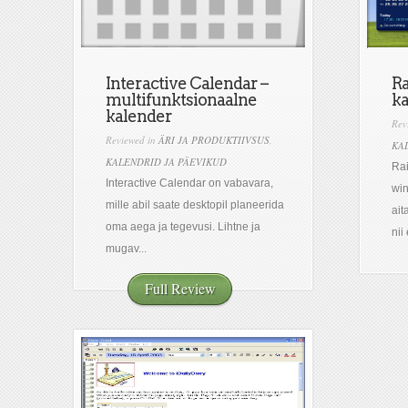
Interactive Calendar –
Ra
multifunktsionaalne
k
kalender
Rev
Reviewed in
ÄRI JA PRODUKTIIVSUS
,
KA
KALENDRID JA PÄEVIKUD
Rai
Interactive Calendar on vabavara,
wi
mille abil saate desktopil planeerida
ait
oma aega ja tegevusi. Lihtne ja
nii 
mugav...
Full Review