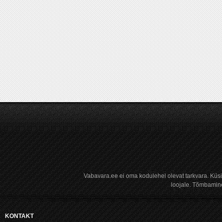
Vabavara.ee ei oma kodulehel olevat tarkvara. Küs
loojale. Tõmbamine
KONTAKT