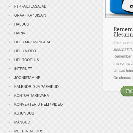
FTP FAILI JAGAJAD
GRAAFIKA / DISAIN
HALDUS
Rememb
HARIV
ülesann
HELI / MP3 MÄNGIJAD
Reviewed in
Ä
MEELDETUL
HELI / VIDEO
Remember Th
HELITÖÖTLUS
mis võimald
INTERNET
tähtsad toi
JOONISTAMINE
On olemas ta
KALENDRID JA PÄEVIKUD
Ful
KONTORITARKVARA
KONVERTERID HELI / VIDEO
KUJUNDUS
MÄNGUD
MEEDIA HALDUS