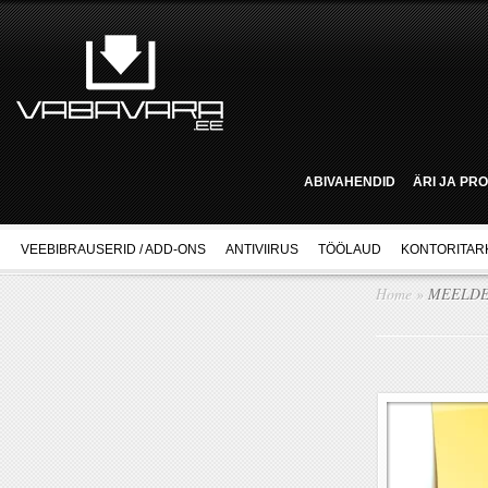
ABIVAHENDID
ÄRI JA PR
VEEBIBRAUSERID / ADD-ONS
ANTIVIIRUS
TÖÖLAUD
KONTORITAR
Home
»
MEELDE