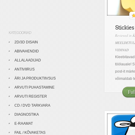
Stickies
KATEGOORIAD
Reviewed in
Ä
2D/3D DISAIN
MEELDETUL
VIDINAD
ABIVAHENDID
Kleebitavad
ALLALAADIJAD
töölauale! S
ANTIVIIRUS
post-it mär
ÄRI JA PRODUKTIIVSUS
võimaldab te
ARVUTI PUHASTAMINE
Ful
ARVUTI REGISTER
CD / DVD TARKVARA
DIAGNOSTIKA
E-RAAMAT
FAIL / KÕVAKETAS