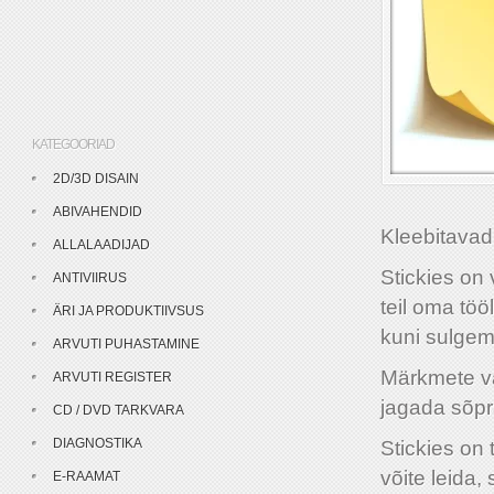
KATEGOORIAD
2D/3D DISAIN
ABIVAHENDID
Kleebitavad
ALLALAADIJAD
Stickies on
ANTIVIIRUS
teil oma tö
ÄRI JA PRODUKTIIVSUS
kuni sulgemi
ARVUTI PUHASTAMINE
Märkmete vä
ARVUTI REGISTER
jagada sõpr
CD / DVD TARKVARA
DIAGNOSTIKA
Stickies on
võite leida,
E-RAAMAT