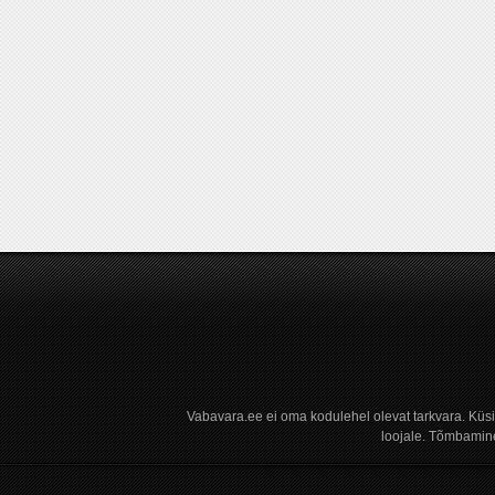
Vabavara.ee ei oma kodulehel olevat tarkvara. Küs
loojale. Tõmbamine