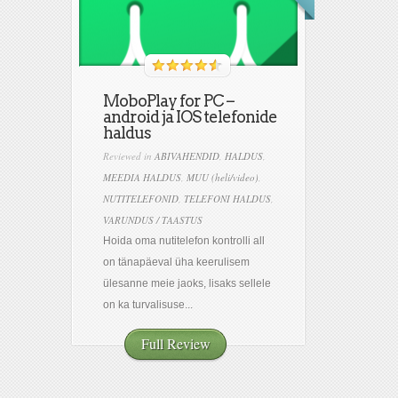
MoboPlay for PC –
android ja IOS telefonide
haldus
Reviewed in
ABIVAHENDID
,
HALDUS
,
MEEDIA HALDUS
,
MUU (heli/video)
,
NUTITELEFONID
,
TELEFONI HALDUS
,
VARUNDUS / TAASTUS
Hoida oma nutitelefon kontrolli all
on tänapäeval üha keerulisem
ülesanne meie jaoks, lisaks sellele
on ka turvalisuse...
Full Review