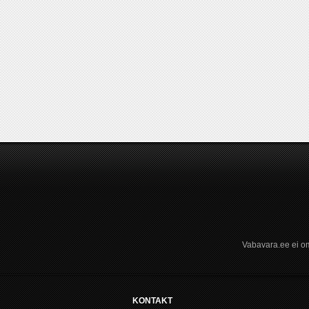
Vabavara.ee ei om
KONTAKT