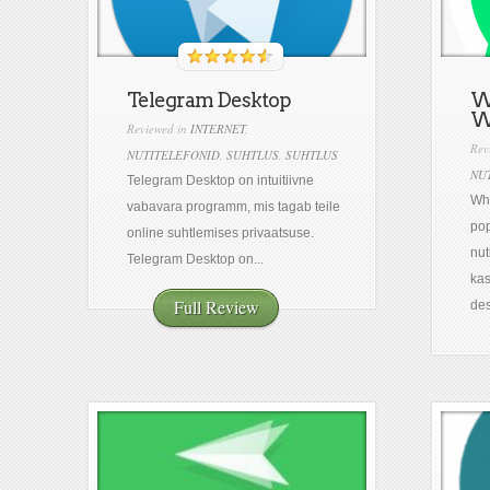
Telegram Desktop
W
W
Reviewed in
INTERNET
,
Rev
NUTITELEFONID
,
SUHTLUS
,
SUHTLUS
NU
Telegram Desktop on intuitiivne
Wha
vabavara programm, mis tagab teile
po
online suhtlemises privaatsuse.
nut
Telegram Desktop on...
ka
Full Review
des