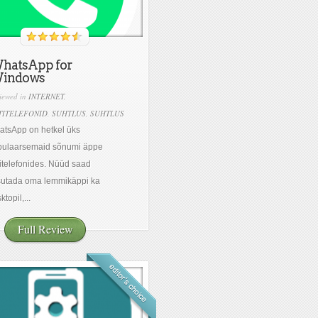
hatsApp for
indows
iewed in
INTERNET
,
TITELEFONID
,
SUHTLUS
,
SUHTLUS
tsApp on hetkel üks
pulaarsemaid sõnumi äppe
itelefonides. Nüüd saad
sutada oma lemmikäppi ka
ktopil,...
Full Review