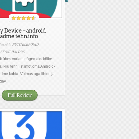
 Device – android
adme tehn.info
iewed in
NUTITELEFONID
,
LEFONI HALDUS
k ühes variant nägemaks kõike
alikku tehnilist infot oma Android-
dme kohta. Võimas aga lihtne ja
av...
Full Review