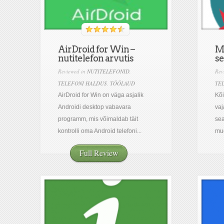
AirDroid for Win –
My
nutitelefon arvutis
se
Reviewed in
NUTITELEFONID
,
Rev
TELEFONI HALDUS
,
TÖÖLAUD
TE
AirDroid for Win on väga asjalik
Kõi
Androidi desktop vabavara
vaj
programm, mis võimaldab täit
sea
kontrolli oma Android telefoni...
mug
Full Review