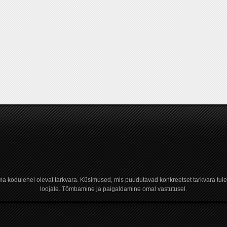
a kodulehel olevat tarkvara. Küsimused, mis puudutavad konkreetset tarkvara tule
loojale. Tõmbamine ja paigaldamine omal vastutusel.