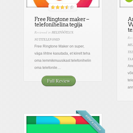
Free Ringtone maker –
An
telefonihelina tegija
W
te
Reviewed in
HELITÖÖTLUS
,
Rev
NUTITELEFONID
ME
Free Ringtone Maker on super,
TE
väga lihtne kasutada, et kiirelt teha
TA
oma lemmikmuusikast telefonihelin
And
oma telefonile....
või
Full Review
tel
ann