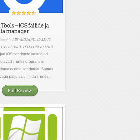
Tools – iOS failide ja
ata manager
iewed in
ABIVAHENDID
,
HALDUS
,
TITELEFONID
,
TELEFONI HALDUS
jud iOS seadmete kasutajad
sutavad iTunes programmi
ldamaks oma seadmeid. Samas
väga palju asju, mida iTunes...
Full Review