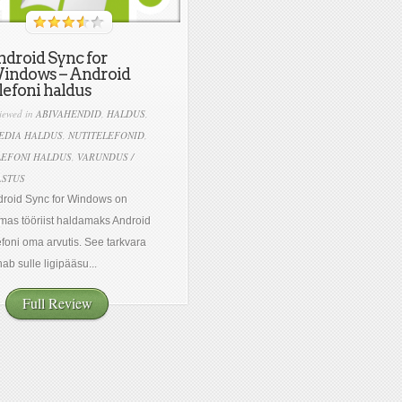
droid Sync for
indows – Android
lefoni haldus
iewed in
ABIVAHENDID
,
HALDUS
,
EDIA HALDUS
,
NUTITELEFONID
,
LEFONI HALDUS
,
VARUNDUS /
ASTUS
roid Sync for Windows on
mas tööriist haldamaks Android
efoni oma arvutis. See tarkvara
ab sulle ligipääsu...
Full Review