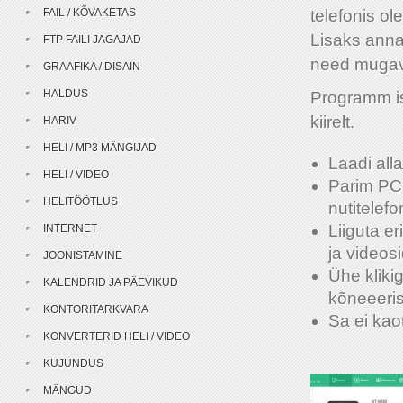
FAIL / KÕVAKETAS
telefonis ol
Lisaks anna
FTP FAILI JAGAJAD
need mugava
GRAAFIKA / DISAIN
HALDUS
Programm is
kiirelt.
HARIV
HELI / MP3 MÄNGIJAD
Laadi all
HELI / VIDEO
Parim PC t
HELITÖÖTLUS
nutitelefo
Liiguta e
INTERNET
ja videosi
JOONISTAMINE
Ühe kliki
KALENDRID JA PÄEVIKUD
kõneeeris
KONTORITARKVARA
Sa ei kao
KONVERTERID HELI / VIDEO
KUJUNDUS
MÄNGUD