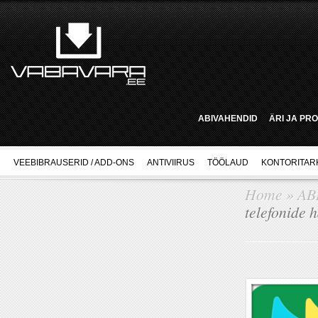
ABIVAHENDID
ÄRI JA PR
VEEBIBRAUSERID / ADD-ONS
ANTIVIIRUS
TÖÖLAUD
KONTORITAR
Home
»
AB
telefonide 