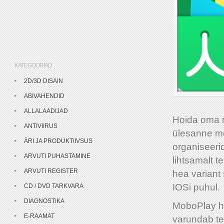
KATEGOORIAD
2D/3D DISAIN
ABIVAHENDID
ALLALAADIJAD
Hoida oma nu
ANTIVIIRUS
ülesanne me
ÄRI JA PRODUKTIIVSUS
organiseeri
ARVUTI PUHASTAMINE
lihtsamalt t
ARVUTI REGISTER
hea variant 
IOSi puhul.
CD / DVD TARKVARA
DIAGNOSTIKA
MoboPlay ha
E-RAAMAT
varundab tel