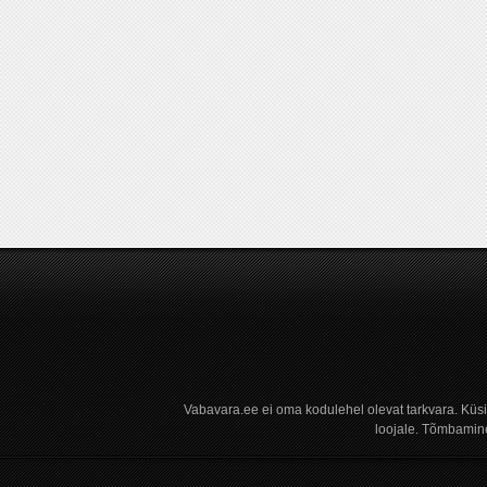
Vabavara.ee ei oma kodulehel olevat tarkvara. Küs
loojale. Tõmbamine