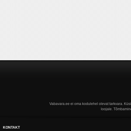
Vabavara.ee ei oma kodulehel olevat tarkvara. Küs
loojale. Tõmbamine
KONTAKT