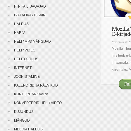
FTP FAILI JAGAJAD
GRAAFIKA / DISAIN
HALDUS
Mozilla
HARIV
E-kirjad
HELI / MP3 MÄNGIJAD
Reviewed in
I
Mozilla Thu
HELI / VIDEO
mis teeb e-
HELITÖÖTLUS
lihtsamaks, 
INTERNET
kiiremaks. Mo
JOONISTAMINE
Ful
KALENDRID JA PÄEVIKUD
KONTORITARKVARA
KONVERTERID HELI / VIDEO
KUJUNDUS
MÄNGUD
MEEDIA HALDUS