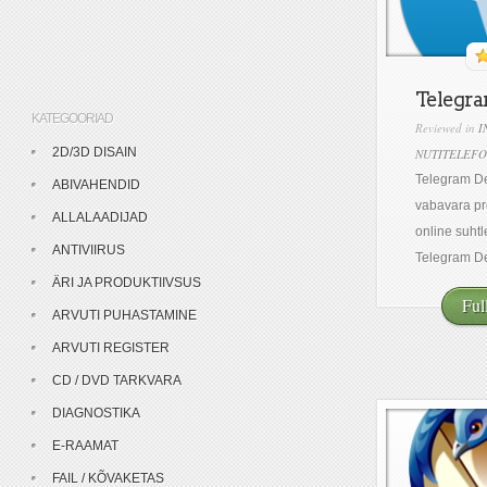
Telegra
KATEGOORIAD
Reviewed in
I
2D/3D DISAIN
NUTITELEFO
Telegram De
ABIVAHENDID
vabavara pr
ALLALAADIJAD
online suht
ANTIVIIRUS
Telegram De
ÄRI JA PRODUKTIIVSUS
Ful
ARVUTI PUHASTAMINE
ARVUTI REGISTER
CD / DVD TARKVARA
DIAGNOSTIKA
E-RAAMAT
FAIL / KÕVAKETAS