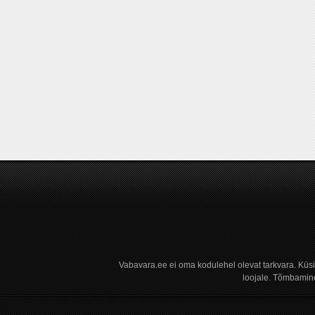
Vabavara.ee ei oma kodulehel olevat tarkvara. Küs
loojale. Tõmbamine