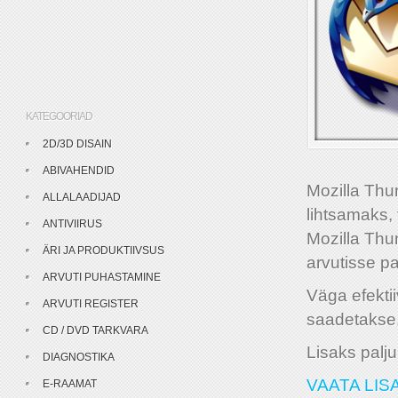
KATEGOORIAD
2D/3D DISAIN
ABIVAHENDID
Mozilla Thu
ALLALAADIJAD
lihtsamaks, 
ANTIVIIRUS
Mozilla Thu
ÄRI JA PRODUKTIIVSUS
arvutisse p
ARVUTI PUHASTAMINE
Väga efektii
ARVUTI REGISTER
saadetakse
CD / DVD TARKVARA
Lisaks palju
DIAGNOSTIKA
VAATA LISA
E-RAAMAT