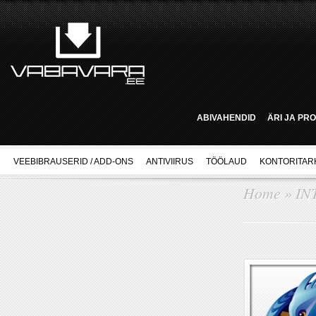
ABIVAHENDID
ÄRI JA PR
VEEBIBRAUSERID / ADD-ONS
ANTIVIIRUS
TÖÖLAUD
KONTORITAR
Home
»
IN