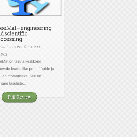
eeMat – engineering
d scientific
ocessing
iewed in
HARIV
,
ÕPETUSED
,
ADUS
eMat on tasuta keskkond
nevate teaduslike prototüüpide ja
o läbitöötamiseks. See on
nane tasuliste...
Full Review