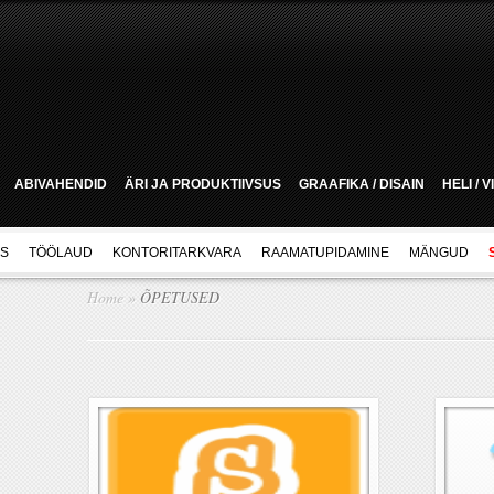
ABIVAHENDID
ÄRI JA PRODUKTIIVSUS
GRAAFIKA / DISAIN
HELI / 
US
TÖÖLAUD
KONTORITARKVARA
RAAMATUPIDAMINE
MÄNGUD
Home
»
ÕPETUSED