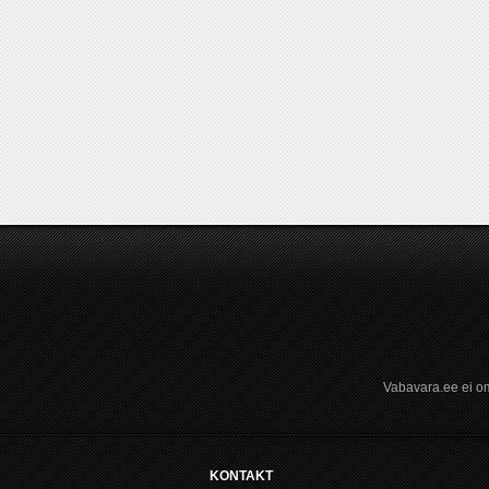
Vabavara.ee ei om
KONTAKT