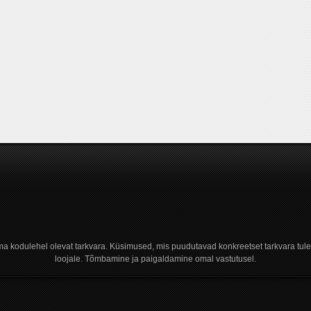
a kodulehel olevat tarkvara. Küsimused, mis puudutavad konkreetset tarkvara tule
loojale. Tõmbamine ja paigaldamine omal vastutusel.