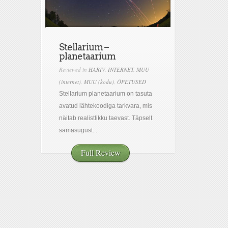
Stellarium –
planetaarium
Reviewed in
HARIV
,
INTERNET
,
MUU
(internet)
,
MUU (kodu)
,
ÕPETUSED
Stellarium planetaarium on tasuta
avatud lähtekoodiga tarkvara, mis
näitab realistlikku taevast. Täpselt
samasugust...
Full Review