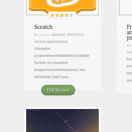
Scratch
Fr
an
Reviewed in
MÄNGUD
,
ÕPETUSED
,
pr
PROGRAMMEERIMINE
Rev
Visuaalne
TE
programmeerimiskeskkond lastele.
Fre
Scratch on visuaalne
eri
programmeerimiskeskkond, mis
inf
võimaldab lastel luua...
sar
Full Review