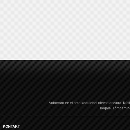
Vabavara.ee ei oma kodulehel olevat tarkvara. Küs
loojale. Tõmbamine
KONTAKT