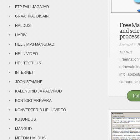
FTP FAILI JAGAJAD
GRAAFIKA / DISAIN
FreeMat
HALDUS
and scie
HARIV
process
HELI / MP3 MÄNGIJAD
Reviewed in
H
TEADUS
HELI / VIDEO
FreeMat on 
HELITÖÖTLUS
erinevate te
INTERNET
info läbitöö
JOONISTAMINE
sarnane tasu
KALENDRID JA PÄEVIKUD
Ful
KONTORITARKVARA
KONVERTERID HELI / VIDEO
KUJUNDUS
MÄNGUD
MEEDIA HALDUS