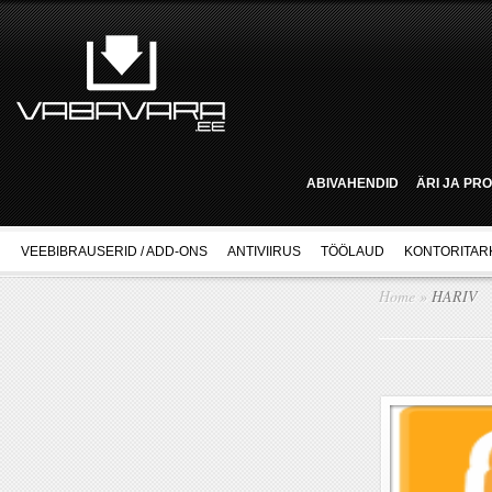
ABIVAHENDID
ÄRI JA PR
VEEBIBRAUSERID / ADD-ONS
ANTIVIIRUS
TÖÖLAUD
KONTORITAR
Home
»
HARIV