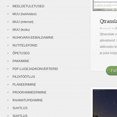
MEELDETULETUSED
MUU (heli/video)
Qtransla
MUU (internet)
Reviewed in
H
MUU (kodu)
Qtranslate 
NUHKVARA EEMALDAMINE
abivahend. P
NUTITELEFONID
aktiivseks t
ja juba hüpp
ÕPETUSED
PAKKIMINE
PDF-LUGEJAD/KONVERTERID
Ful
PILDITÖÖTLUS
PLANEERIMINE
PROGRAMMEERIMINE
RAAMATUPIDAMINE
SUHTLUS
SUHTLUS