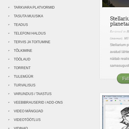
TARKVARA PLATVORMID
TASUTA MUUSIKA
Stellari
planeta
TEADUS
Reviewed in
H
TELEFONI HALDUS
(internet)
,
MU
TERVIS JA TOITUMINE
Stellarium 
TÕLKIMINE
avatud läht
näitab reali
TÖÖLAUD
samasugust.
TORRENT
TULEMÜÜR
Ful
TURVALISUS
VARUNDUS / TAASTUS
VEEBIBRAUSERID / ADD-ONS
VIDEO MÄNGIJAD
VIDEOTÖÖTLUS
VIDINAD