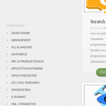
Scratch
KATEGOORIAD
Reviewed in
M
2D/3D DISAIN
PROGRAMME
Visuaalne
ABIVAHENDID
programmeer
ALLALAADIJAD
Scratch on 
ANTIVIIRUS
programmee
ÄRI JA PRODUKTIIVSUS
võimaldab la
ARVUTI PUHASTAMINE
Ful
ARVUTI REGISTER
CD / DVD TARKVARA
DIAGNOSTIKA
E-RAAMAT
FAIL / KÕVAKETAS