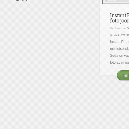
Instant 
foto joo
Reviewed in
G
(kodu)
,
PILD
Instant Pho
mis teisenda
Seda on väga
foto avamises
Ful