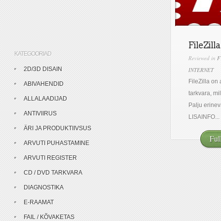
FileZilla 
KATEGOORIAD
Reviewed in
F
2D/3D DISAIN
INTERNET
FileZilla on
ABIVAHENDID
tarkvara, mi
ALLALAADIJAD
Palju erine
ANTIVIIRUS
LISAINFO...
ÄRI JA PRODUKTIIVSUS
Ful
ARVUTI PUHASTAMINE
ARVUTI REGISTER
CD / DVD TARKVARA
DIAGNOSTIKA
E-RAAMAT
FAIL / KÕVAKETAS