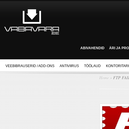
ABIVAHENDID
ÄRI JA PR
VEEBIBRAUSERID / ADD-ONS
ANTIVIIRUS
TÖÖLAUD
KONTORITAR
Home
»
FTP FAI