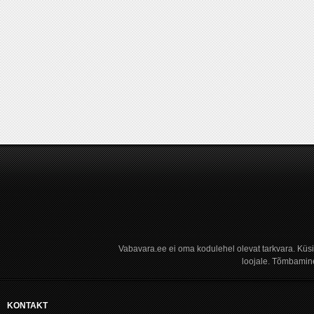
Vabavara.ee ei oma kodulehel olevat tarkvara. Küs
loojale. Tõmbamine
KONTAKT