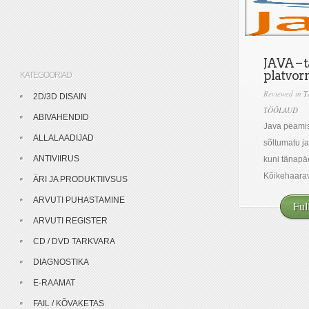
JAVA – 
platvo
KATEGOORIAD
Reviewed in
T
2D/3D DISAIN
TÖÖLAUD
ABIVAHENDID
Java peamis
ALLALAADIJAD
sõltumatu ja
ANTIVIIRUS
kuni tänapä
Kõikehaarav 
ÄRI JA PRODUKTIIVSUS
ARVUTI PUHASTAMINE
Ful
ARVUTI REGISTER
CD / DVD TARKVARA
DIAGNOSTIKA
E-RAAMAT
FAIL / KÕVAKETAS