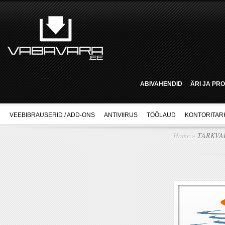
ABIVAHENDID
ÄRI JA PR
VEEBIBRAUSERID / ADD-ONS
ANTIVIIRUS
TÖÖLAUD
KONTORITAR
Home
»
TARKVA