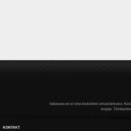
Vabavara.ee ei oma kodulehel olevat tarkvara. Küs
loojale. Tõmbamine
KONTAKT