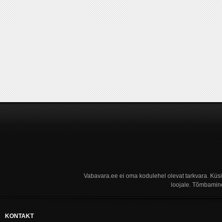
Vabavara.ee ei oma kodulehel olevat tarkvara. Küs
loojale. Tõmbamine
KONTAKT