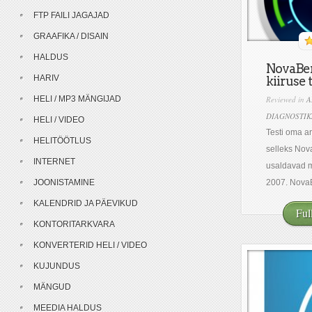
FTP FAILI JAGAJAD
GRAAFIKA / DISAIN
HALDUS
NovaBen
HARIV
kiiruse 
HELI / MP3 MÄNGIJAD
Reviewed in
A
DIAGNOSTIK
HELI / VIDEO
Testi oma ar
HELITÖÖTLUS
selleks Nov
INTERNET
usaldavad mi
JOONISTAMINE
2007. NovaB
KALENDRID JA PÄEVIKUD
Ful
KONTORITARKVARA
KONVERTERID HELI / VIDEO
KUJUNDUS
MÄNGUD
MEEDIA HALDUS