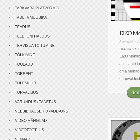
TARKVARA PLATVORMID
TASUTA MUUSIKA
TEADUS
EIZO Mo
TELEFONI HALDUS
Reviewed in
A
TERVIS JA TOITUMINE
DIAGNOSTIK
TÕLKIMINE
EIZO Monito
abil saate t
TÖÖLAUD
oma monitor
TORRENT
erinevat testi
TULEMÜÜR
Ful
TURVALISUS
VARUNDUS / TAASTUS
VEEBIBRAUSERID / ADD-ONS
VIDEO MÄNGIJAD
VIDEOTÖÖTLUS
VIDINAD