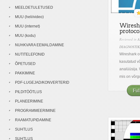
MEELDETULETUSED
MUU (heli/video)
Wiresh
MUU (internet)
protoco
MUU (kodu)
Reviewed in
A
NUHKVARA EEMALDAMINE
DIAGNOSTIK
Wireshark 
NUTITELEFONID
kasutatud võ
ÕPETUSED
analüüsija.
PAKKIMINE
mis on võrg
PDF-LUGEJAD/KONVERTERID
Ful
PILDITÖÖTLUS
PLANEERIMINE
PROGRAMMEERIMINE
RAAMATUPIDAMINE
SUHTLUS
SUHTLUS