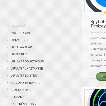
Spybot 
Destroy
KATEGOORIAD
Reviewed in
A
2D/3D DISAIN
DIAGNOSTIK
ABIVAHENDID
EEMALDAMI
ALLALAADIJAD
Nuhkvara tu
ANTIVIIRUS
eemaldamin
Destroy tuv
ÄRI JA PRODUKTIIVSUS
nuhkvara, mi
ARVUTI PUHASTAMINE
Ful
ARVUTI REGISTER
CD / DVD TARKVARA
DIAGNOSTIKA
E-RAAMAT
FAIL / KÕVAKETAS