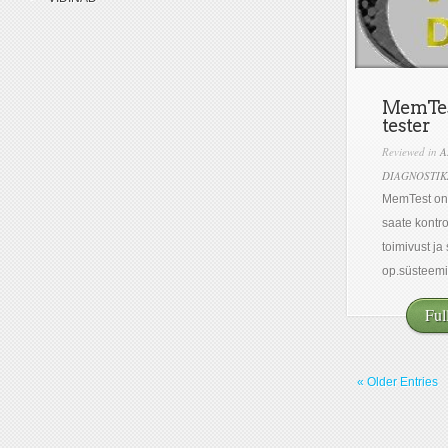
MemTes
tester
Reviewed in
A
DIAGNOSTIK
MemTest on 
saate kontr
toimivust ja
op.süsteemis
Ful
« Older Entries