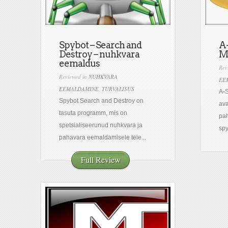
Spybot – Search and
A-
Destroy – nuhkvara
M
eemaldus
Rev
Reviewed in
NUHKVARA
EE
EEMALDAMINE
,
TURVALISUS
A-S
Spybot Search and Destroy on
ava
tasuta programm, mis on
pah
spetsialiseerunud nuhkvara ja
spy
pahavara eemaldamisele teie...
Full Review