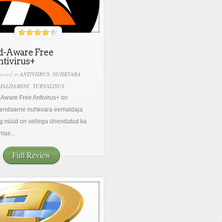
d-Aware Free
tivirus+
iewed in
ANTIVIIRUS
,
NUHKVARA
MALDAMINE
,
TURVALISUS
Aware Free Antivirus+ on
gendaarne nuhkvara eemaldaja
g nüüd on sellega ühendatud ka
mas...
Full Review