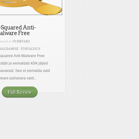
Squared Anti-
alware Free
iewed in
NUHKVARA
MALDAMINE
,
TURVALISUS
quared Anti-Malware Free
stab ja eemaldab kõik jäljed
avarast. See ei eemalda vaid
ware pahavara vaid...
Full Review