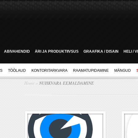
ABIVAHENDID
ÄRI JA PRODUKTIIVSUS
GRAAFIKA / DISAIN
HELI / 
US
TÖÖLAUD
KONTORITARKVARA
RAAMATUPIDAMINE
MÄNGUD
Home
»
NUHKVARA EEMALDAMINE