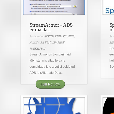
StreamArmor – ADS
Sp
eemaldaja
n
Reviewed in
ARVUTI PUHASTAMINE
,
Rev
NUHKVARA EEMALDAMINE
,
EE
TURVALISUS
Spy
StreamArmor on üks parimaid
eem
tööriiste, mis aitab leida ja
hoi
eemaldada teie arvutist peidetud
Spy
ADS-id (Alternate Data...
Full Review