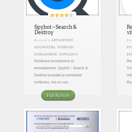
Spybot – Search &
R
Destroy
vi
Reviewed in
ABIVAHENDID
,
Rev
DIAGNOSTIKA
,
NUHKVARA
PU
EEMALDAMINE
,
TURVALISUS
EE
Nuhkvara tuvastamine ja
Rea
eemaldamine. Spybot – Search &
Tro
Destroy tuvastab ja eemaldab
mõn
nuhkvara, mis on uut...
Rea
Full Review