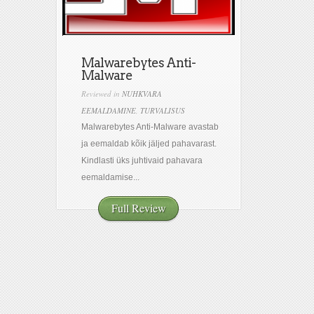
Malwarebytes Anti-
Malware
Reviewed in
NUHKVARA
EEMALDAMINE
,
TURVALISUS
Malwarebytes Anti-Malware avastab
ja eemaldab kõik jäljed pahavarast.
Kindlasti üks juhtivaid pahavara
eemaldamise...
Full Review