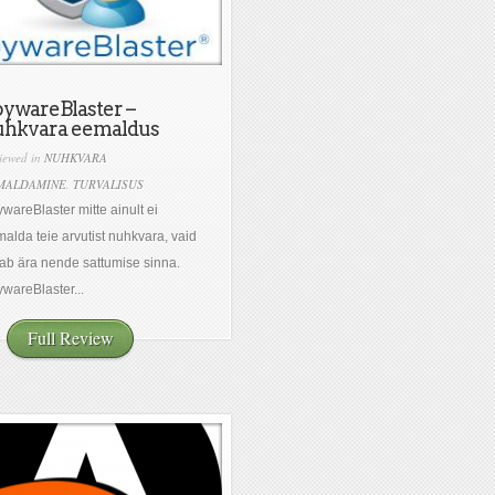
ywareBlaster –
uhkvara eemaldus
iewed in
NUHKVARA
MALDAMINE
,
TURVALISUS
wareBlaster mitte ainult ei
alda teie arvutist nuhkvara, vaid
ab ära nende sattumise sinna.
wareBlaster...
Full Review