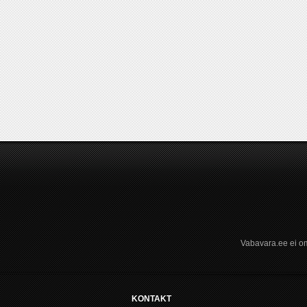
Vabavara.ee ei om
KONTAKT