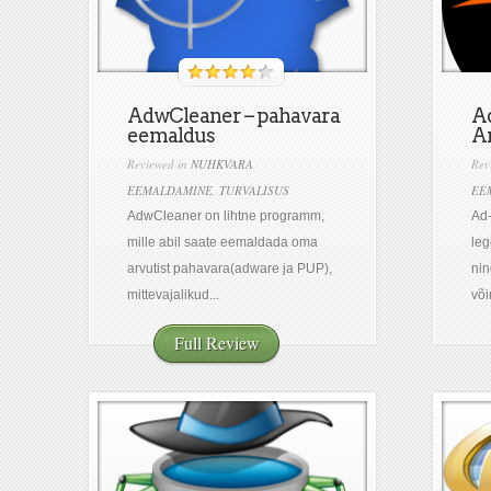
AdwCleaner – pahavara
A
eemaldus
An
Reviewed in
NUHKVARA
Rev
EEMALDAMINE
,
TURVALISUS
EE
AdwCleaner on lihtne programm,
Ad-
mille abil saate eemaldada oma
le
arvutist pahavara(adware ja PUP),
nin
mittevajalikud...
või
Full Review