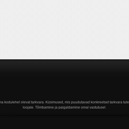
a kodulehel olevat tarkvara. Küsimused, mis puudutavad konkreetset tarkvara tule
loojale. Tõmbamine ja paigaldamine omal vastutusel.