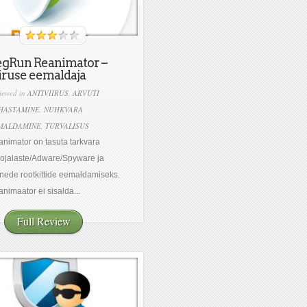
egRun Reanimator –
iruse eemaldaja
iewed in
ANTIVIIRUS
,
ARVUTI
HASTAMINE
,
NUHKVARA
MALDAMINE
,
TURVALISUS
nimator on tasuta tarkvara
ojalaste/Adware/Spyware ja
ede rootkittide eemaldamiseks.
nimaator ei sisalda...
Full Review