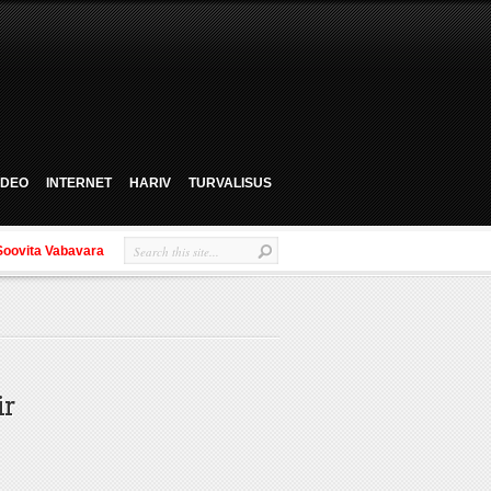
VIDEO
INTERNET
HARIV
TURVALISUS
Soovita Vabavara
ir