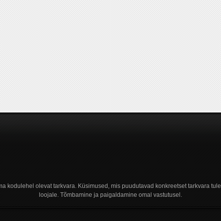
a kodulehel olevat tarkvara. Küsimused, mis puudutavad konkreetset tarkvara tule
loojale. Tõmbamine ja paigaldamine omal vastutusel.