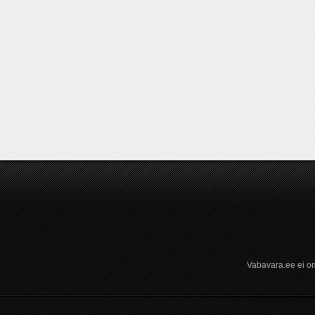
Vabavara.ee ei om