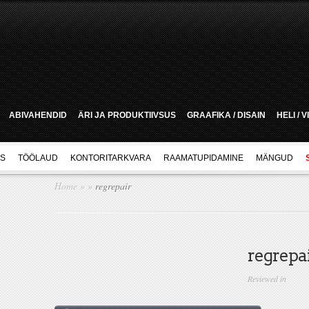
ABIVAHENDID
ÄRI JA PRODUKTIIVSUS
GRAAFIKA / DISAIN
HELI / 
US
TÖÖLAUD
KONTORITARKVARA
RAAMATUPIDAMINE
MÄNGUD
Home
»
»
regrepair
regrepa
Reviewed in