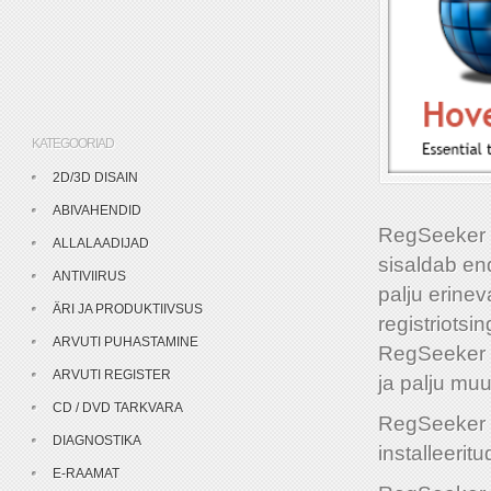
KATEGOORIAD
2D/3D DISAIN
ABIVAHENDID
RegSeeker o
ALLALAADIJAD
sisaldab en
ANTIVIIRUS
palju erinev
ÄRI JA PRODUKTIIVSUS
registriotsin
ARVUTI PUHASTAMINE
RegSeeker ab
ARVUTI REGISTER
ja palju muu
CD / DVD TARKVARA
RegSeeker p
DIAGNOSTIKA
installeeritu
E-RAAMAT