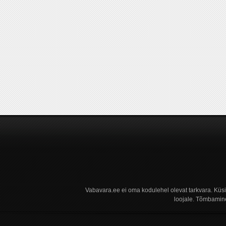
Vabavara.ee ei oma kodulehel olevat tarkvara. Küs
loojale. Tõmbamine