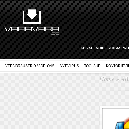
ABIVAHENDID
ÄRI JA PR
VEEBIBRAUSERID / ADD-ONS
ANTIVIIRUS
TÖÖLAUD
KONTORITAR
Home
»
AB