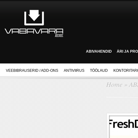
ABIVAHENDID
ÄRI JA PR
VEEBIBRAUSERID / ADD-ONS
ANTIVIIRUS
TÖÖLAUD
KONTORITAR
Home
»
AB