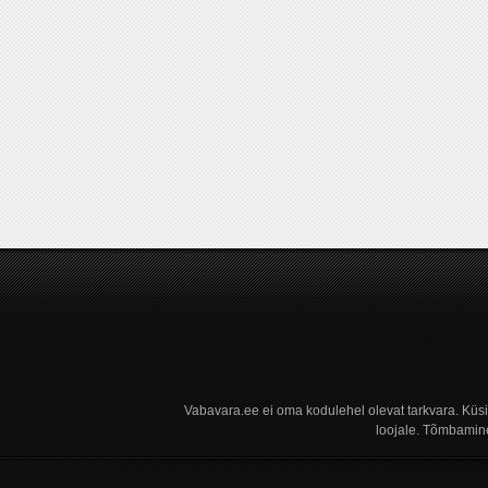
Vabavara.ee ei oma kodulehel olevat tarkvara. Küs
loojale. Tõmbamine