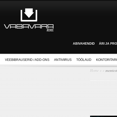
ABIVAHENDID
ÄRI JA PR
VEEBIBRAUSERID / ADD-ONS
ANTIVIIRUS
TÖÖLAUD
KONTORITAR
Home
»
»
memtes