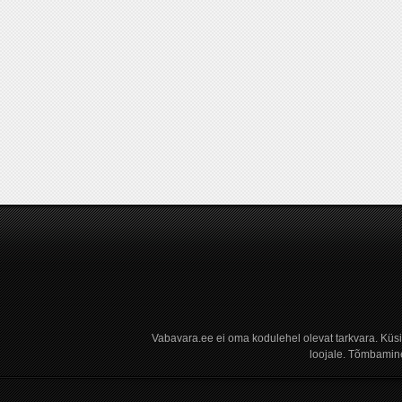
Vabavara.ee ei oma kodulehel olevat tarkvara. Küs
loojale. Tõmbamine