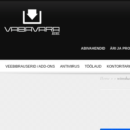
ABIVAHENDID
ÄRI JA PR
VEEBIBRAUSERID / ADD-ONS
ANTIVIIRUS
TÖÖLAUD
KONTORITAR
Home
»
»
wiresha