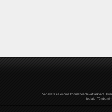
Vabavara.ee ei oma kodulehel olevat tarkvara. Küs
loojale. Tõmbamine