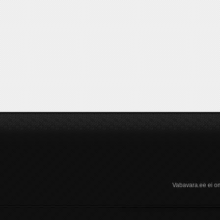
Vabavara.ee ei om