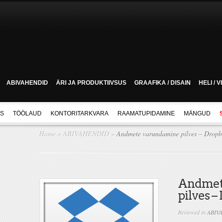
ABIVAHENDID
ÄRI JA PRODUKTIIVSUS
GRAAFIKA / DISAIN
HELI / 
US
TÖÖLAUD
KONTORITARKVARA
RAAMATUPIDAMINE
MÄNGUD
Home
»
ABIVAHENDID
»
Andmete varundamine pilves – Drop
Andmet
pilves –
Reviewed in
ABIV