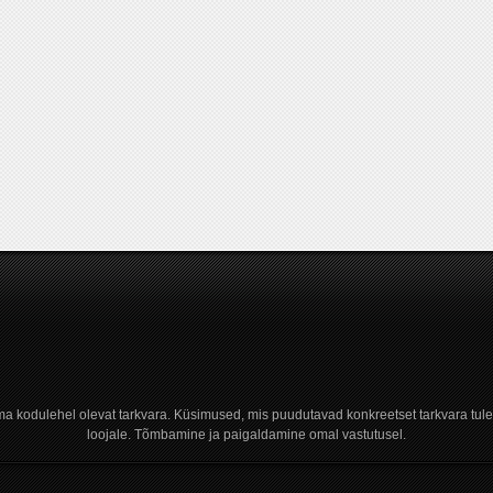
a kodulehel olevat tarkvara. Küsimused, mis puudutavad konkreetset tarkvara tule
loojale. Tõmbamine ja paigaldamine omal vastutusel.