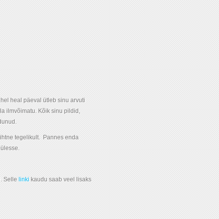
hel heal päeval ütleb sinu arvuti
a ilmvõimatu. Kõik sinu pildid,
dunud.
ihtne tegelikult. Pannes enda
 ülesse.
. Selle
linki
kaudu saab veel lisaks