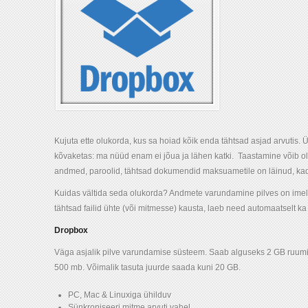
Kujuta ette olukorda, kus sa hoiad kõik enda tähtsad asjad arvutis. Ü
kõvaketas: ma nüüd enam ei jõua ja lähen katki. Taastamine võib oll
andmed, paroolid, tähtsad dokumendid maksuametile on läinud, ka
Kuidas vältida seda olukorda? Andmete varundamine pilves on imel
tähtsad failid ühte (või mitmesse) kausta, laeb need automaatselt ka
Dropbox
Väga asjalik pilve varundamise süsteem. Saab alguseks 2 GB ruumi
500 mb. Võimalik tasuta juurde saada kuni 20 GB.
PC, Mac & Linuxiga ühilduv
Sünkroniseeri mitme arvuti vahel