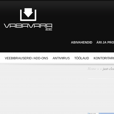
ABIVAHENDID
ÄRI JA PR
VEEBIBRAUSERID / ADD-ONS
ANTIVIIRUS
TÖÖLAUD
KONTORITAR
Home
»
»
just-clo