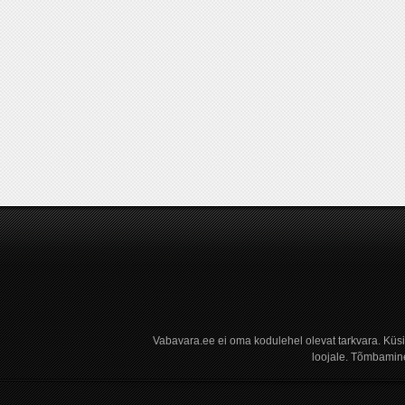
Vabavara.ee ei oma kodulehel olevat tarkvara. Küs
loojale. Tõmbamine