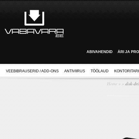
ABIVAHENDID
ÄRI JA PR
VEEBIBRAUSERID / ADD-ONS
ANTIVIIRUS
TÖÖLAUD
KONTORITAR
Home
»
»
disk-dri