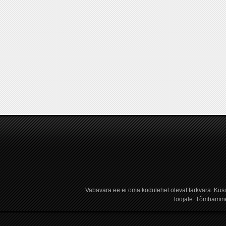
Vabavara.ee ei oma kodulehel olevat tarkvara. Küs
loojale. Tõmbamine