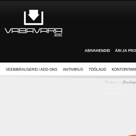
ABIVAHENDID
ÄRI JA PR
VEEBIBRAUSERID / ADD-ONS
ANTIVIIRUS
TÖÖLAUD
KONTORITAR
Home
»
»
fbackup