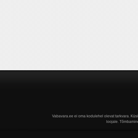
Vabavara.ee ei oma kodulehel olevat tarkvara. Küs
loojale. Tõmbamine