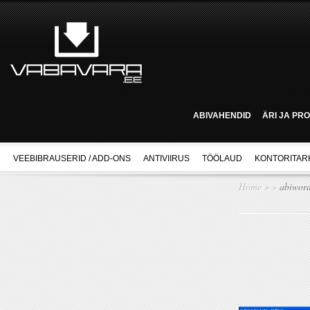
ABIVAHENDID
ÄRI JA PR
VEEBIBRAUSERID / ADD-ONS
ANTIVIIRUS
TÖÖLAUD
KONTORITAR
Home
»
»
abiwor