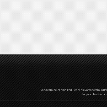
Vabavara.ee ei oma kodulehel olevat tarkvara. Küs
loojale. Tõmbamine