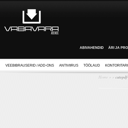
ABIVAHENDID
ÄRI JA PR
VEEBIBRAUSERID / ADD-ONS
ANTIVIIRUS
TÖÖLAUD
KONTORITAR
Home
»
»
cutepdf-