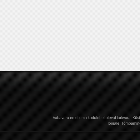
Vabavara.ee ei oma kodulehel olevat tarkvara. Küs
loojale. Tõmbamine