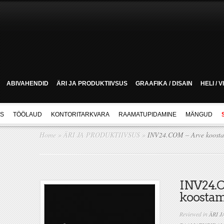
ABIVAHENDID
ÄRI JA PRODUKTIIVSUS
GRAAFIKA / DISAIN
HELI / 
US
TÖÖLAUD
KONTORITARKVARA
RAAMATUPIDAMINE
MÄNGUD
Home
»
ÄRI JA PRODUKTIIVSUS
»
INV24.COM – Arve koosta
INV24.
koostam
Reviewed in
ÄRI 