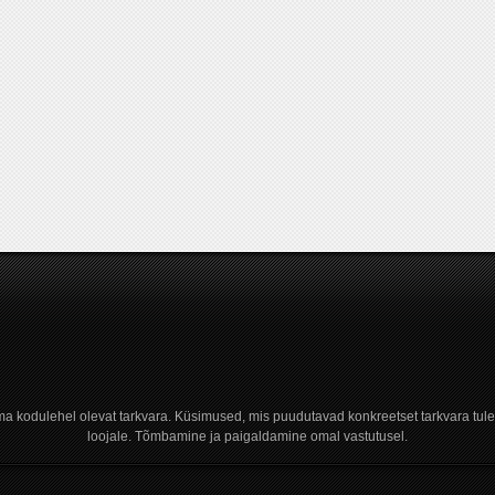
a kodulehel olevat tarkvara. Küsimused, mis puudutavad konkreetset tarkvara tule
loojale. Tõmbamine ja paigaldamine omal vastutusel.