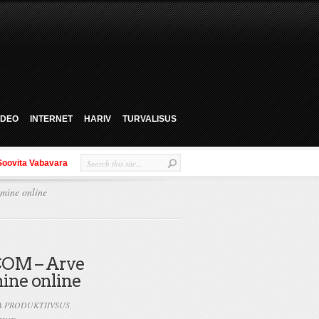
VIDEO
INTERNET
HARIV
TURVALISUS
Soovita Vabavara
mine online
COM – Arve
ine online
JA PRODUKTIIVSUS
,