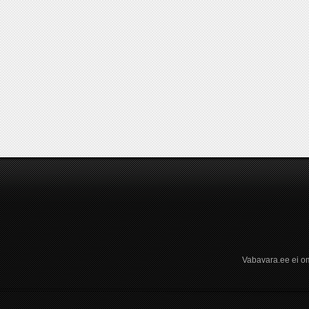
Vabavara.ee ei om