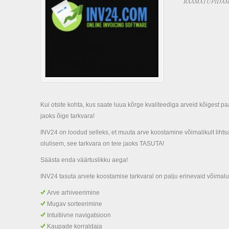
RAAMATUPIDAM
Kui otsite kohta, kus saate luua kõrge kvaliteediga arveid kõigest pa
jaoks õige tarkvara!
INV24 on loodud selleks, et muuta arve koostamine võimalikult liht
olulisem, see tarkvara on teie jaoks TASUTA!
Säästa enda väärtuslikku aega!
INV24 tasuta arvete koostamise tarkvaral on palju erinevaid võimalu
Arve arhiveerimine
Mugav sorteerimine
Intuitiivne navigatsioon
Kaupade korraldaja