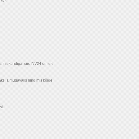
INE
ari sekundiga, siis INV24 on teie
saks ja mugavaks ning mis kõige
si.