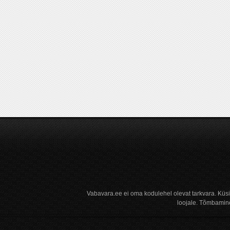
Vabavara.ee ei oma kodulehel olevat tarkvara. Küs
loojale. Tõmbamine