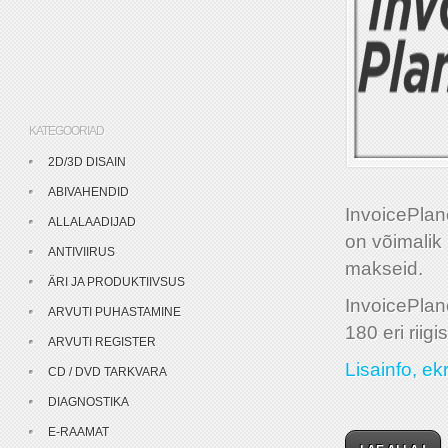
KATEGOORIAD
2D/3D DISAIN
ABIVAHENDID
InvoicePlan
ALLALAADIJAD
on võimalik 
ANTIVIIRUS
makseid.
ÄRI JA PRODUKTIIVSUS
InvoicePlan
ARVUTI PUHASTAMINE
180 eri riigis
ARVUTI REGISTER
Lisainfo, ek
CD / DVD TARKVARA
DIAGNOSTIKA
E-RAAMAT