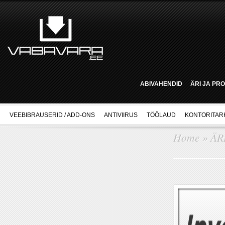
ABIVAHENDID
ÄRI JA PR
VEEBIBRAUSERID / ADD-ONS
ANTIVIIRUS
TÖÖLAUD
KONTORITAR
Home
»
ÄR