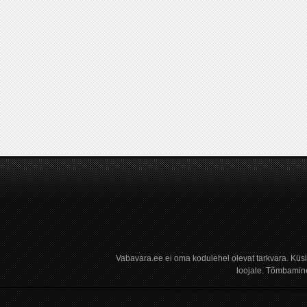
Vabavara.ee ei oma kodulehel olevat tarkvara. Küs
loojale. Tõmbamine