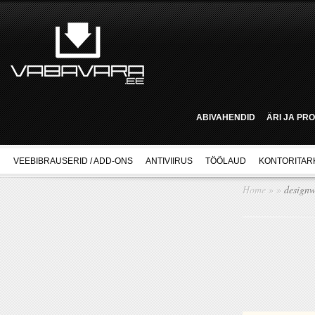
ABIVAHENDID
ÄRI JA PR
VEEBIBRAUSERID / ADD-ONS
ANTIVIIRUS
TÖÖLAUD
KONTORITAR
Home
»
»
designw