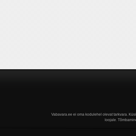
Vabavara.ee ei oma kodulehel olevat tarkvara. Küs
loojale. Tõmbamine