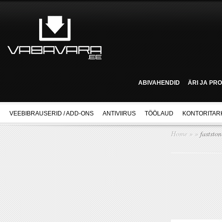
ABIVAHENDID
ÄRI JA PR
VEEBIBRAUSERID / ADD-ONS
ANTIVIIRUS
TÖÖLAUD
KONTORITAR
Home
»
»
fastston