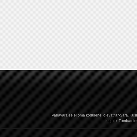
Vabavara.ee ei oma kodulehel olevat tarkvara. Küs
loojale. Tõmbamine