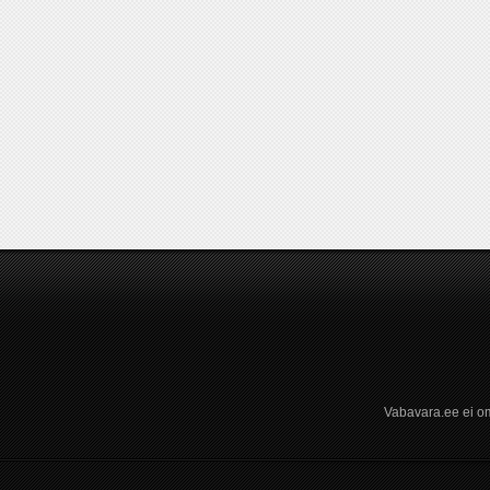
Vabavara.ee ei om