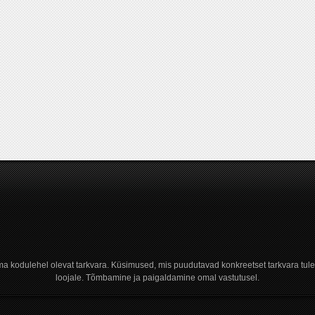
a kodulehel olevat tarkvara. Küsimused, mis puudutavad konkreetset tarkvara tule
loojale. Tõmbamine ja paigaldamine omal vastutusel.