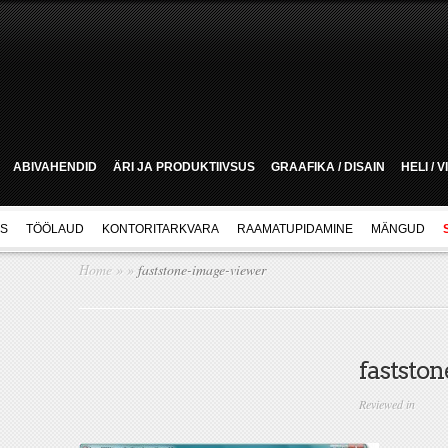
ABIVAHENDID
ÄRI JA PRODUKTIIVSUS
GRAAFIKA / DISAIN
HELI / 
US
TÖÖLAUD
KONTORITARKVARA
RAAMATUPIDAMINE
MÄNGUD
Home
»
»
faststone-image-viewer
faststo
Reviewed in