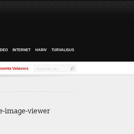
VIDEO
INTERNET
HARIV
TURVALISUS
Soovita Vabavara
ne-image-viewer