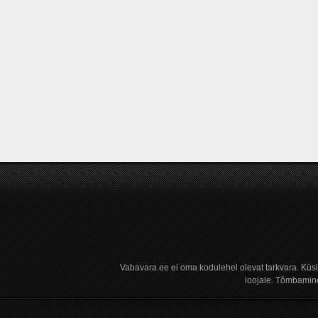
Vabavara.ee ei oma kodulehel olevat tarkvara. Küs
loojale. Tõmbamine