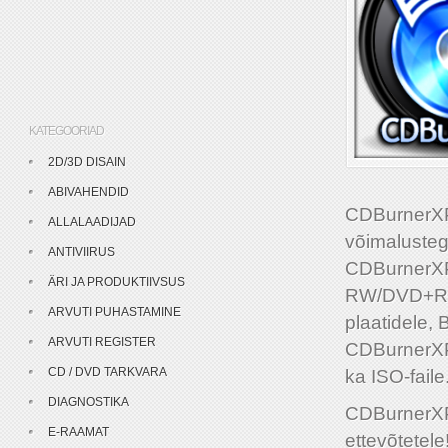
KATEGOORIAD
2D/3D DISAIN
ABIVAHENDID
CDBurnerXP 
ALLALAADIJAD
võimalusteg
ANTIVIIRUS
CDBurnerXP 
ÄRI JA PRODUKTIIVSUS
RW/DVD+R/D
ARVUTI PUHASTAMINE
plaatidele,
ARVUTI REGISTER
CDBurnerXP 
CD / DVD TARKVARA
ka ISO-faile
DIAGNOSTIKA
CDBurnerXP 
E-RAAMAT
ettevõtetele