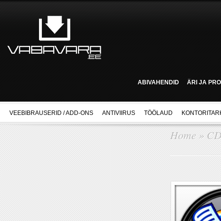
ABIVAHENDID
ÄRI JA PR
VEEBIBRAUSERID / ADD-ONS
ANTIVIIRUS
TÖÖLAUD
KONTORITAR
Home
»
CD