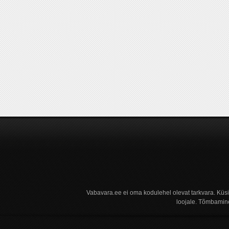
Vabavara.ee ei oma kodulehel olevat tarkvara. Küs
loojale. Tõmbamine