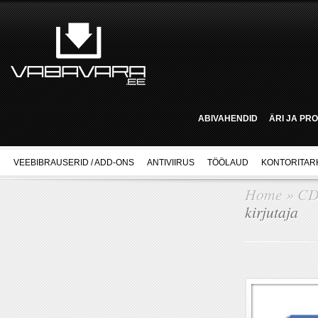
ABIVAHENDID
ÄRI JA PR
VEEBIBRAUSERID / ADD-ONS
ANTIVIIRUS
TÖÖLAUD
KONTORITAR
Home
»
CD
kirjutaja