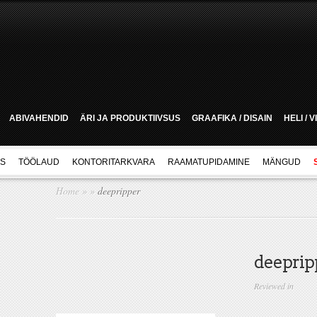
ABIVAHENDID
ÄRI JA PRODUKTIIVSUS
GRAAFIKA / DISAIN
HELI / 
US
TÖÖLAUD
KONTORITARKVARA
RAAMATUPIDAMINE
MÄNGUD
Home
»
»
deepripper
deeprip
Reviewed in