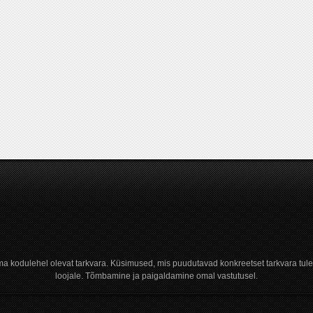
a kodulehel olevat tarkvara. Küsimused, mis puudutavad konkreetset tarkvara tule
loojale. Tõmbamine ja paigaldamine omal vastutusel.