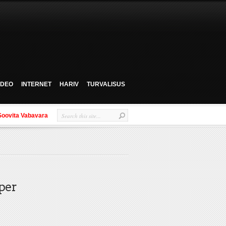
VIDEO
INTERNET
HARIV
TURVALISUS
Soovita Vabavara
per