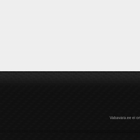
Vabavara.ee ei om