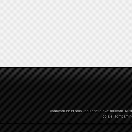
Vabavara.ee ei oma kodulehel olevat tarkvara. Küs
loojale. Tõmbamine