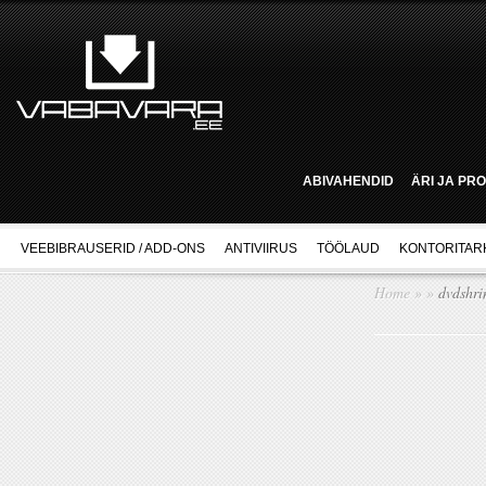
ABIVAHENDID
ÄRI JA PR
VEEBIBRAUSERID / ADD-ONS
ANTIVIIRUS
TÖÖLAUD
KONTORITAR
Home
»
»
dvdshri