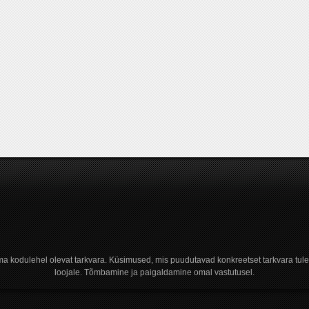
a kodulehel olevat tarkvara. Küsimused, mis puudutavad konkreetset tarkvara tule
loojale. Tõmbamine ja paigaldamine omal vastutusel.