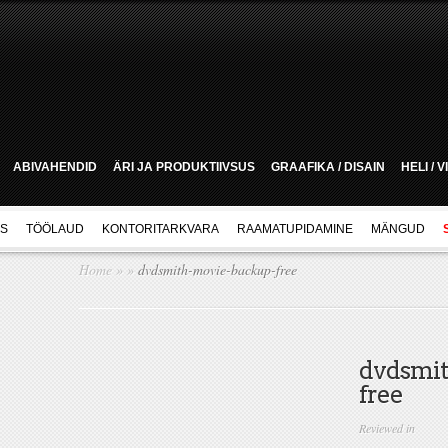
ABIVAHENDID
ÄRI JA PRODUKTIIVSUS
GRAAFIKA / DISAIN
HELI / 
US
TÖÖLAUD
KONTORITARKVARA
RAAMATUPIDAMINE
MÄNGUD
Home
»
»
dvdsmith-movie-backup-free
dvdsmit
free
Reviewed in