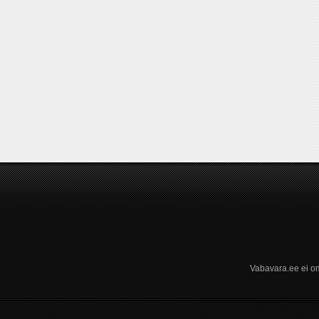
Vabavara.ee ei om