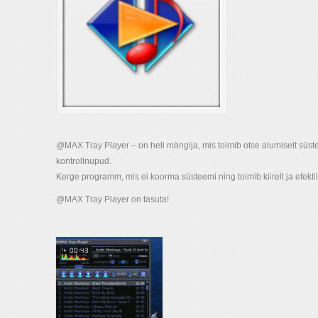
@MAX Tray Player – on heli mängija, mis toimib otse alumiselt süste
kontrollnupud.
Kerge programm, mis ei koorma süsteemi ning toimib kiirelt ja efektii
@MAX Tray Player on tasuta!