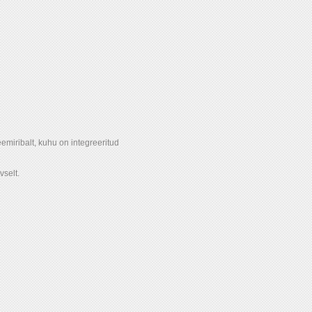
emiribalt, kuhu on integreeritud
vselt.