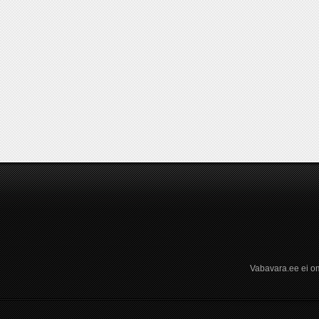
Vabavara.ee ei om