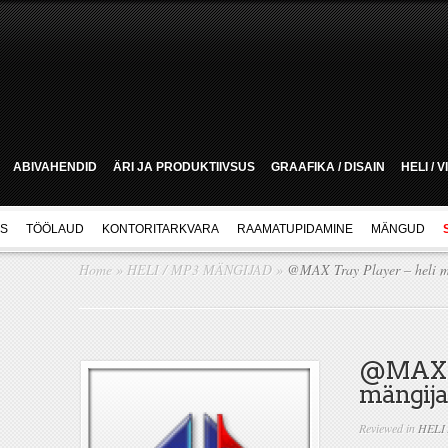
ABIVAHENDID
ÄRI JA PRODUKTIIVSUS
GRAAFIKA / DISAIN
HELI / 
US
TÖÖLAUD
KONTORITARKVARA
RAAMATUPIDAMINE
MÄNGUD
Home
»
HELI / MP3 MÄNGIJAD
»
@MAX Tray Player – heli m
@MAX Tr
mängija
Reviewed in
HELI