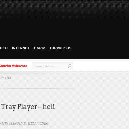
VIDEO
INTERNET
HARIV
TURVALISUS
Soovita Vabavara
ängija
ay Player – heli
 / MP3 MÄNGIJAD
,
HELI / VIDEO