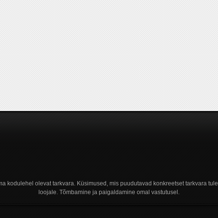
a kodulehel olevat tarkvara. Küsimused, mis puudutavad konkreetset tarkvara tule
loojale. Tõmbamine ja paigaldamine omal vastutusel.