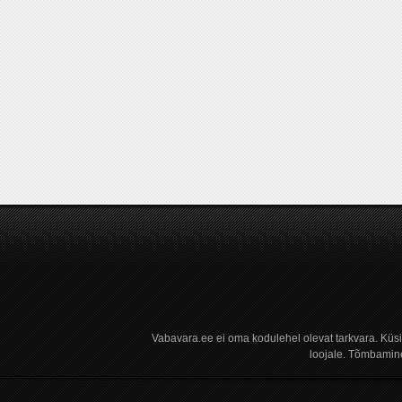
Vabavara.ee ei oma kodulehel olevat tarkvara. Küs
loojale. Tõmbamine