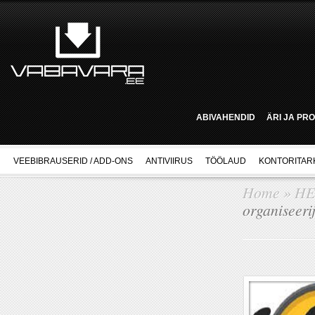
ABIVAHENDID
ÄRI JA PR
VEEBIBRAUSERID / ADD-ONS
ANTIVIIRUS
TÖÖLAUD
KONTORITAR
Home
»
HE
organiseeri