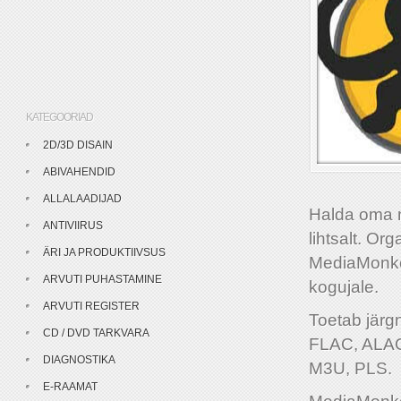
KATEGOORIAD
2D/3D DISAIN
ABIVAHENDID
ALLALAADIJAD
Halda oma m
ANTIVIIRUS
lihtsalt. Or
ÄRI JA PRODUKTIIVSUS
MediaMonkey
ARVUTI PUHASTAMINE
kogujale.
ARVUTI REGISTER
Toetab jär
CD / DVD TARKVARA
FLAC, ALAC
DIAGNOSTIKA
M3U, PLS.
E-RAAMAT