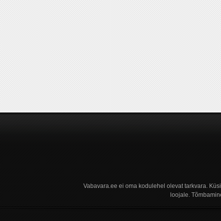
Vabavara.ee ei oma kodulehel olevat tarkvara. Küs
loojale. Tõmbamine