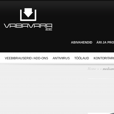
ABIVAHENDID
ÄRI JA PR
VEEBIBRAUSERID / ADD-ONS
ANTIVIIRUS
TÖÖLAUD
KONTORITAR
Home
»
»
mediam