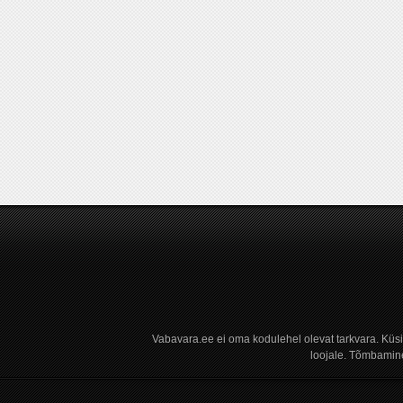
Vabavara.ee ei oma kodulehel olevat tarkvara. Küs
loojale. Tõmbamine