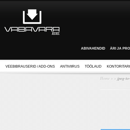
ABIVAHENDID
ÄRI JA PR
VEEBIBRAUSERID / ADD-ONS
ANTIVIIRUS
TÖÖLAUD
KONTORITAR
Home
»
»
jpeg-to