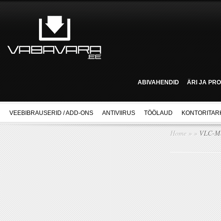
ABIVAHENDID
ÄRI JA PR
VEEBIBRAUSERID / ADD-ONS
ANTIVIIRUS
TÖÖLAUD
KONTORITAR
Home
»
»
VLC-Me