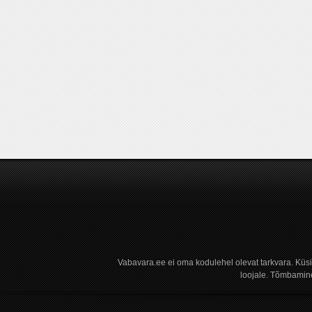
Vabavara.ee ei oma kodulehel olevat tarkvara. Küs
loojale. Tõmbamine