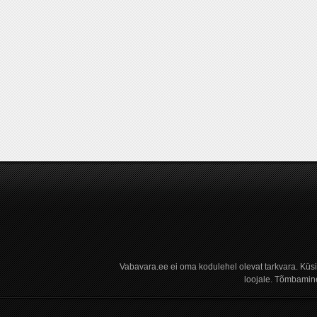
Vabavara.ee ei oma kodulehel olevat tarkvara. Küs
loojale. Tõmbamine