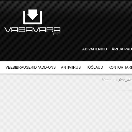
ABIVAHENDID
ÄRI JA PR
VEEBIBRAUSERID / ADD-ONS
ANTIVIIRUS
TÖÖLAUD
KONTORITAR
Home
»
»
free_do