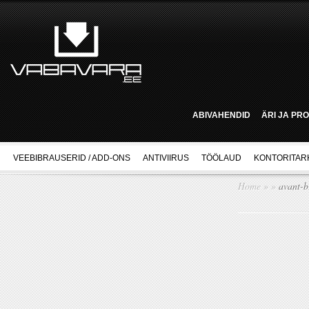
ABIVAHENDID
ÄRI JA PR
VEEBIBRAUSERID / ADD-ONS
ANTIVIIRUS
TÖÖLAUD
KONTORITAR
Home
»
»
avant-b