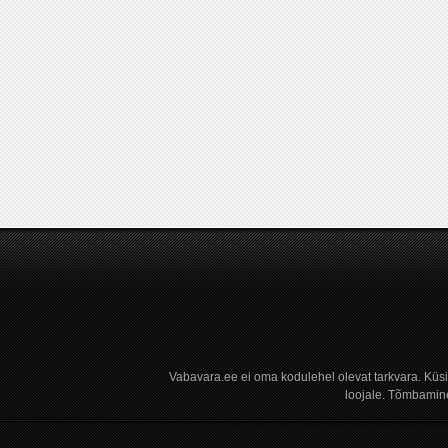
Vabavara.ee ei oma kodulehel olevat tarkvara. Küs
loojale. Tõmbamine