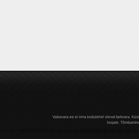
Vabavara.ee ei oma kodulehel olevat tarkvara. Küs
loojale. Tõmbamine