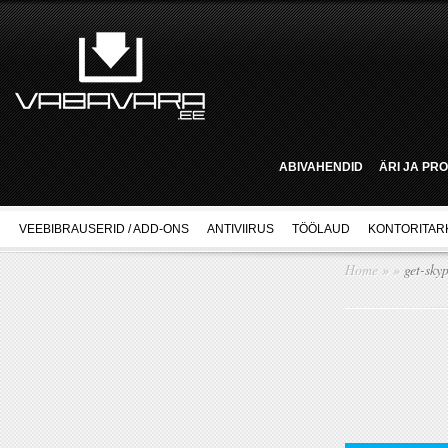
ABIVAHENDID
ÄRI JA PR
VEEBIBRAUSERID / ADD-ONS
ANTIVIIRUS
TÖÖLAUD
KONTORITAR
Home
»
»
get-sky