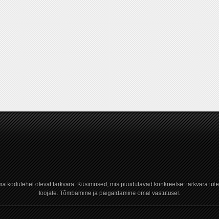
a kodulehel olevat tarkvara. Küsimused, mis puudutavad konkreetset tarkvara tule
loojale. Tõmbamine ja paigaldamine omal vastutusel.