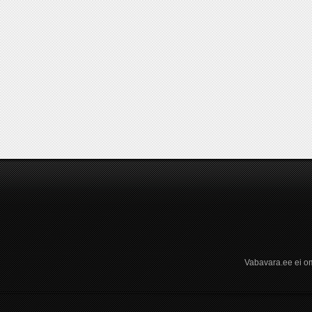
Vabavara.ee ei om