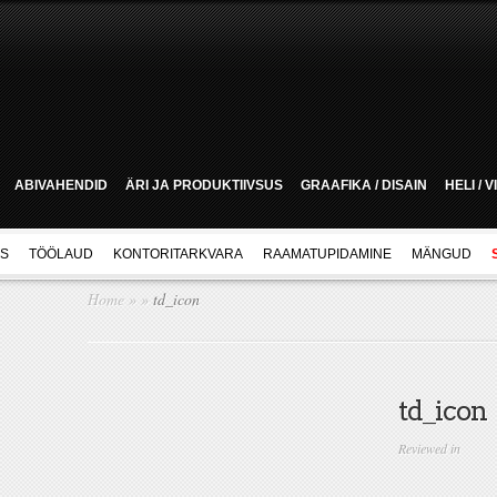
ABIVAHENDID
ÄRI JA PRODUKTIIVSUS
GRAAFIKA / DISAIN
HELI / 
US
TÖÖLAUD
KONTORITARKVARA
RAAMATUPIDAMINE
MÄNGUD
Home
»
»
td_icon
td_icon
Reviewed in