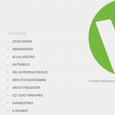
KATEGOORIAD
2D/3D DISAIN
ABIVAHENDID
ALLALAADIJAD
ANTIVIIRUS
ÄRI JA PRODUKTIIVSUS
ARVUTI PUHASTAMINE
uTorrent Vabavaras
ARVUTI REGISTER
CD / DVD TARKVARA
DIAGNOSTIKA
E-RAAMAT