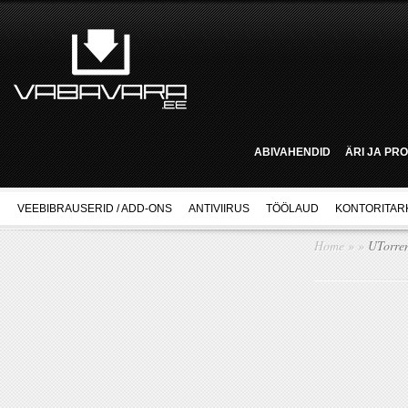
ABIVAHENDID
ÄRI JA PR
VEEBIBRAUSERID / ADD-ONS
ANTIVIIRUS
TÖÖLAUD
KONTORITAR
Home
»
»
UTorren