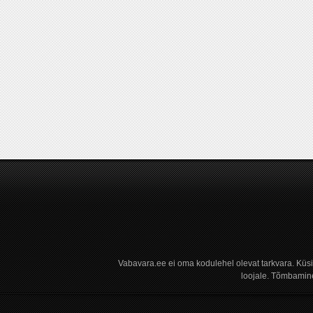
Vabavara.ee ei oma kodulehel olevat tarkvara. Küs
loojale. Tõmbamine