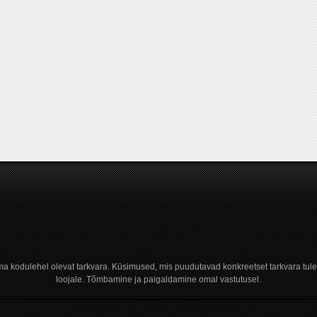
a kodulehel olevat tarkvara. Küsimused, mis puudutavad konkreetset tarkvara tule
loojale. Tõmbamine ja paigaldamine omal vastutusel.