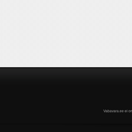
Vabavara.ee ei om