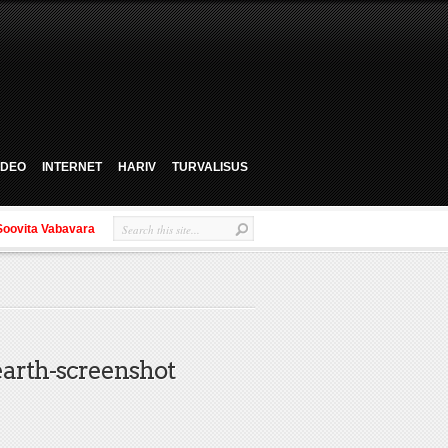
VIDEO
INTERNET
HARIV
TURVALISUS
Soovita Vabavara
earth-screenshot