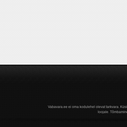
Vabavara.ee ei oma kodulehel olevat tarkvara. Küs
loojale. Tõmbamine