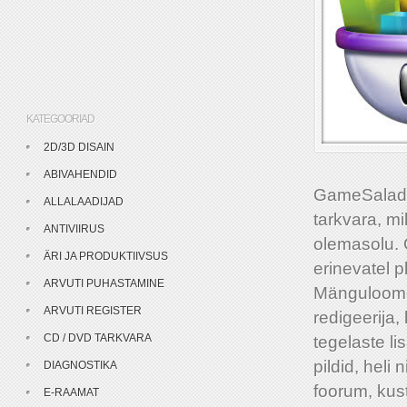
KATEGOORIAD
2D/3D DISAIN
ABIVAHENDID
GameSalad 
ALLALAADIJAD
tarkvara, m
ANTIVIIRUS
olemasolu. 
ÄRI JA PRODUKTIIVSUS
erinevatel 
ARVUTI PUHASTAMINE
Mänguloome 
ARVUTI REGISTER
redigeerija
CD / DVD TARKVARA
tegelaste li
pildid, heli
DIAGNOSTIKA
foorum, kus
E-RAAMAT