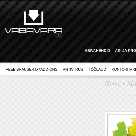
ABIVAHENDID
ÄRI JA PR
VEEBIBRAUSERID / ADD-ONS
ANTIVIIRUS
TÖÖLAUD
KONTORITAR
Home
»
M