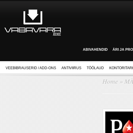
ABIVAHENDID
ÄRI JA PR
VEEBIBRAUSERID / ADD-ONS
ANTIVIIRUS
TÖÖLAUD
KONTORITAR
Home
»
M