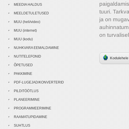
paigaldamis
MEEDIA HALDUS
tuuri. Tark
MEELDETULETUSED
ja on mugav
MUU (heli/video)
auhinnatuma
MUU (internet)
on turvalisel
MUU (kodu)
NUHKVARA EEMALDAMINE
NUTITELEFONID
Kodulehele 
ÕPETUSED
PAKKIMINE
PDF-LUGEJAD/KONVERTERID
PILDITÖÖTLUS
PLANEERIMINE
PROGRAMMEERIMINE
RAAMATUPIDAMINE
SUHTLUS