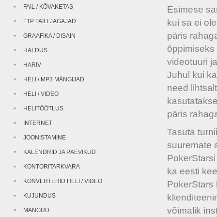
FAIL / KÕVAKETAS
Esimese samm
kui sa ei o
FTP FAILI JAGAJAD
päris rahag
GRAAFIKA / DISAIN
õppimiseks
HALDUS
videotuuri 
HARIV
Juhul kui ka
HELI / MP3 MÄNGIJAD
need lihtsa
HELI / VIDEO
kasutatakse
HELITÖÖTLUS
päris rahag
INTERNET
Tasuta turni
JOONISTAMINE
suuremate a
KALENDRID JA PÄEVIKUD
PokerStarsi
KONTORITARKVARA
ka eesti kee
KONVERTERID HELI / VIDEO
PokerStars 
KUJUNDUS
klienditeen
võimalik in
MÄNGUD