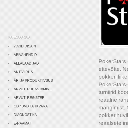
KATEGOORIAD
2D/3D DISAIN
ABIVAHENDID
PokerStars 
ALLALAADIJAD
ettevõtte. N
ANTIVIIRUS
pokkeri liik
ÄRI JA PRODUKTIIVSUS
PokerStars-
ARVUTI PUHASTAMINE
turniirid ko
ARVUTI REGISTER
reaalne rah
CD / DVD TARKVARA
mängimist. 
pokkerihuvi
DIAGNOSTIKA
reaalsete i
E-RAAMAT