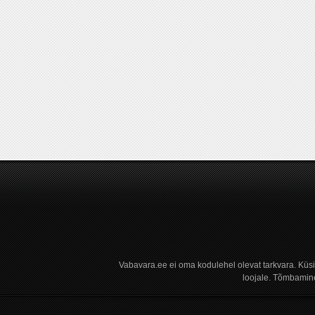
Vabavara.ee ei oma kodulehel olevat tarkvara. Küs
loojale. Tõmbamine