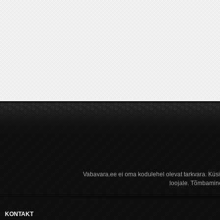
Vabavara.ee ei oma kodulehel olevat tarkvara. Küs
loojale. Tõmbamine
KONTAKT