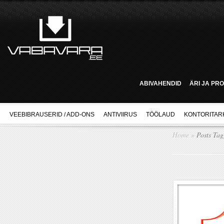
ABIVAHENDID
ÄRI JA PR
VEEBIBRAUSERID / ADD-ONS
ANTIVIIRUS
TÖÖLAUD
KONTORITAR
Home
»
Posts Ta