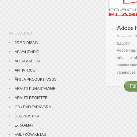
Adobe F
KATEGOORIAD
Reviewed in
H
2D/3D DISAIN
HALDUS
Adobe Flash
ABIVAHENDID
mis aitab r
ALLALAADIJAD
laadida vide
ANTIVIIRUS
vahendusel..
ÄRI JA PRODUKTIIVSUS
Ful
ARVUTI PUHASTAMINE
ARVUTI REGISTER
CD / DVD TARKVARA
DIAGNOSTIKA
E-RAAMAT
FAIL / KÕVAKETAS